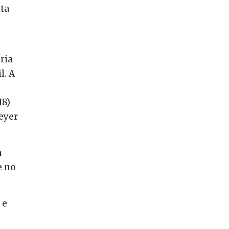
nta
ria
l. A
18)
eyer
a
e no
 e