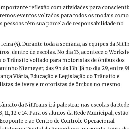
importante reflexão com atividades para conscienti
Teremos eventos voltados para todos os modais como
s pessoas têm sua parcela de responsabilidade no
eira (4). Durante toda a semana, as equipes da NitT
ros, dentro de escolas. No dia 13, acontece o Works
 o Trânsito voltado para motoristas de ônibus dos
minho Niemeyer, das 9h às 13h. Já no dia 29, entre 9
nça Viária, Educação e Legislação do Trânsito e
listas delivery e motoristas de ônibus no mesmo
rânsito da NitTrans irá palestrar nas escolas da Red
8, 11, 12 e 14. Para os alunos da Rede Municipal, estão
 Ecoponte e ao Centro de Controle Operacional
Plataforma Digital da Engenhoca, na quinta-feira, dia