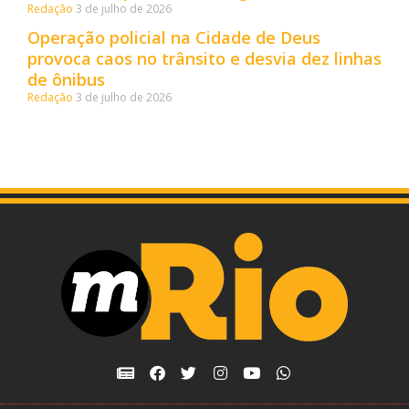
Redação
3 de julho de 2026
Operação policial na Cidade de Deus
provoca caos no trânsito e desvia dez linhas
de ônibus
Redação
3 de julho de 2026