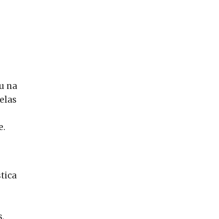
u na
elas
e.
tica
s,