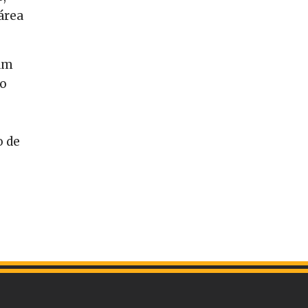
área
iam
to
o de