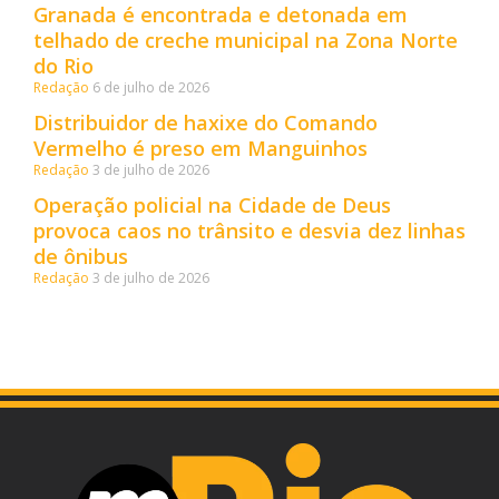
Granada é encontrada e detonada em
telhado de creche municipal na Zona Norte
do Rio
Redação
6 de julho de 2026
Distribuidor de haxixe do Comando
Vermelho é preso em Manguinhos
Redação
3 de julho de 2026
Operação policial na Cidade de Deus
provoca caos no trânsito e desvia dez linhas
de ônibus
Redação
3 de julho de 2026