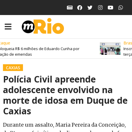
aque
Brasil
loqueia R$ 6 milhões de Eduardo Cunha por
Inscr
ação de emendas
terça-
CAXIAS
Polícia Civil apreende
adolescente envolvido na
morte de idosa em Duque de
Caxias
Durante um assalto, Maria Pereira da Conceição,