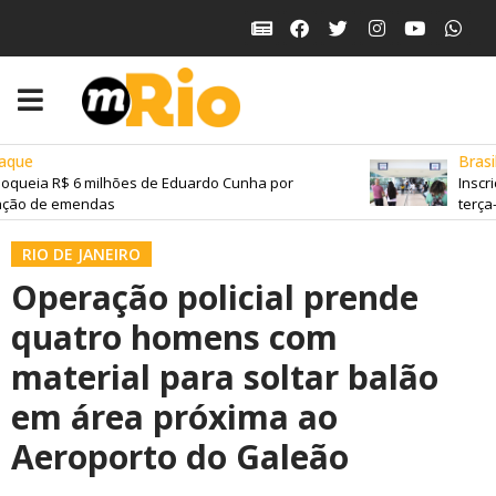
que
Brasil
oqueia R$ 6 milhões de Eduardo Cunha por
Inscri
ção de emendas
terça-f
RIO DE JANEIRO
Operação policial prende
quatro homens com
material para soltar balão
em área próxima ao
Aeroporto do Galeão