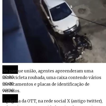
No parque união, agentes apreenderam uma
00:00
motocicleta roubada, uma caixa contendo vários
00:00
medicamentos e placas de identificação de
00:06
veículos.
A página da OTT, na rede social X (antigo twitter),