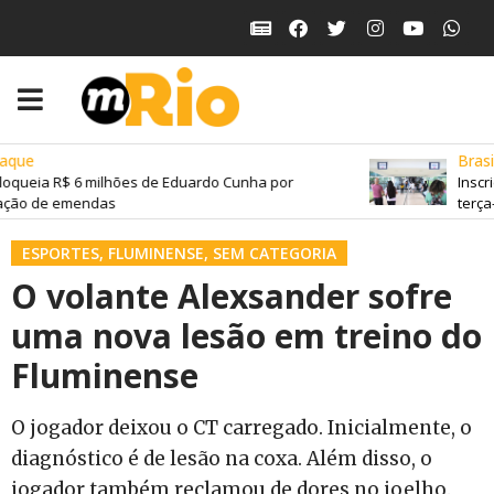
que
Brasil
oqueia R$ 6 milhões de Eduardo Cunha por
Inscri
ação de emendas
terça-f
ESPORTES
,
FLUMINENSE
,
SEM CATEGORIA
O volante Alexsander sofre
uma nova lesão em treino do
Fluminense
O jogador deixou o CT carregado. Inicialmente, o
diagnóstico é de lesão na coxa. Além disso, o
jogador também reclamou de dores no joelho.