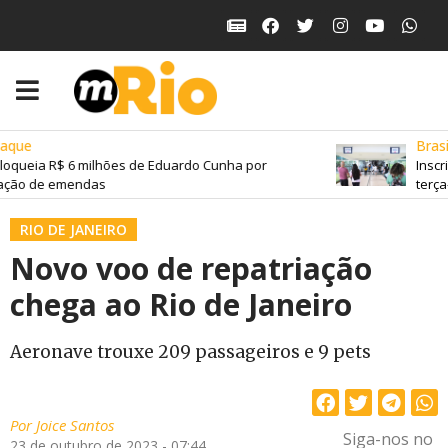
aque
Brasil
loqueia R$ 6 milhões de Eduardo Cunha por
Inscr
ação de emendas
terça-
RIO DE JANEIRO
Novo voo de repatriação
chega ao Rio de Janeiro
Aeronave trouxe 209 passageiros e 9 pets
Por
Joice Santos
Siga-nos no
23 de outubro de 2023 - 07:44