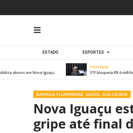
ESTADO
ESPORTES
Destaque
iliza alunos em Nova Iguaçu
STF bloqueia R$ 6 milhões
BAIXADA FLUMINENSE
,
SAÚDE
,
SUA CIDADE
Nova Iguaçu es
gripe até final 