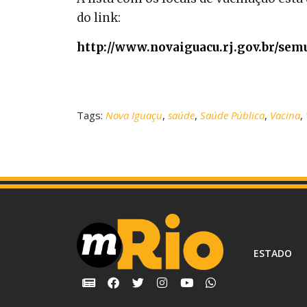
do link:
http://www.novaiguacu.rj.gov.br/semu
Tags:
Nova Iguaçu
,
saúde
,
Saúde Pública
,
Vacina
,
ESTADO