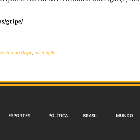
s/gripe/
Vacina da Gripe
,
vacinação
ESPORTES
POLÍTICA
BRASIL
MUNDO