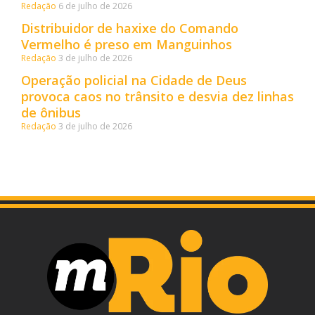
Redação
6 de julho de 2026
Distribuidor de haxixe do Comando
Vermelho é preso em Manguinhos
Redação
3 de julho de 2026
Operação policial na Cidade de Deus
provoca caos no trânsito e desvia dez linhas
de ônibus
Redação
3 de julho de 2026