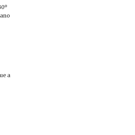
30º
 ano
ue a