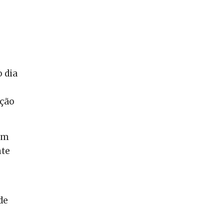
 dia
ação
em
nte
de