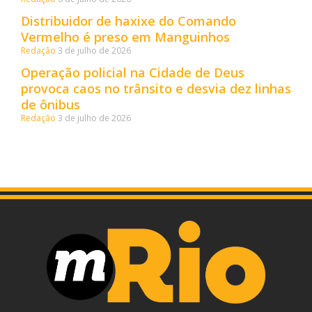
Distribuidor de haxixe do Comando
Vermelho é preso em Manguinhos
Redação
3 de julho de 2026
Operação policial na Cidade de Deus
provoca caos no trânsito e desvia dez linhas
de ônibus
Redação
3 de julho de 2026