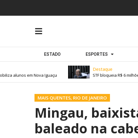
ESTADO
ESPORTES
Destaque
biliza alunos em Nova Iguaçu
STF bloqueia R$ 6 milhõe
MAIS QUENTES
,
RIO DE JANEIRO
Mingau, baixista
baleado na cabe