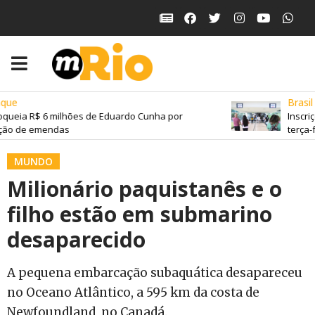
ue
Brasil
queia R$ 6 milhões de Eduardo Cunha por
Inscriç
ão de emendas
terça-fe
MUNDO
Milionário paquistanês e o
filho estão em submarino
desaparecido
A pequena embarcação subaquática desapareceu
no Oceano Atlântico, a 595 km da costa de
Newfoundland, no Canadá.