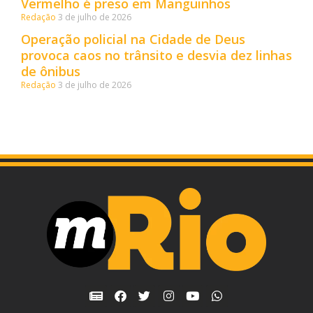
Vermelho é preso em Manguinhos
Redação
3 de julho de 2026
Operação policial na Cidade de Deus
provoca caos no trânsito e desvia dez linhas
de ônibus
Redação
3 de julho de 2026