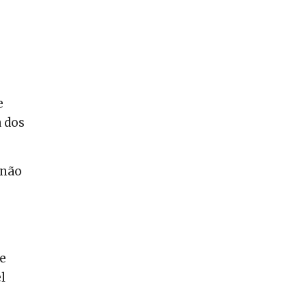
e
a dos
 não
e
de
l