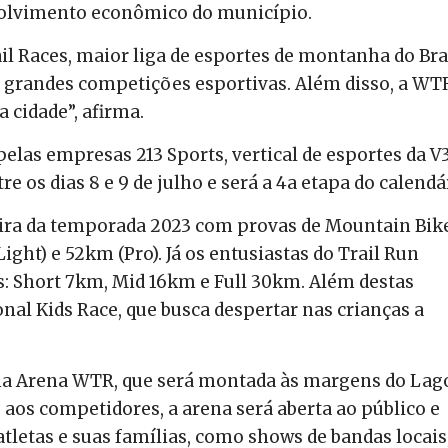
olvimento econômico do município.
l Races, maior liga de esportes de montanha do Bras
 grandes competições esportivas. Além disso, a WT
 cidade”, afirma.
elas empresas 213 Sports, vertical de esportes da V3
e os dias 8 e 9 de julho e será a 4a etapa do calendá
eira da temporada 2023 com provas de Mountain Bike
ght) e 52km (Pro). Já os entusiastas do Trail Run
s: Short 7km, Mid 16km e Full 30km. Além destas
al Kids Race, que busca despertar nas crianças a
 na Arena WTR, que será montada às margens do Lag
 aos competidores, a arena será aberta ao público e
atletas e suas famílias, como shows de bandas locais