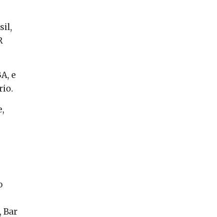
il,
R
A, e
rio.
,
o
, Bar