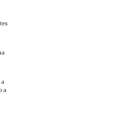
tes
ma
 a
o a