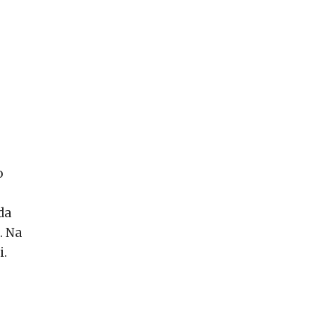
o
da
. Na
i.