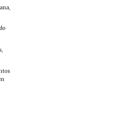
ana,
ndo
s,
ntos
im