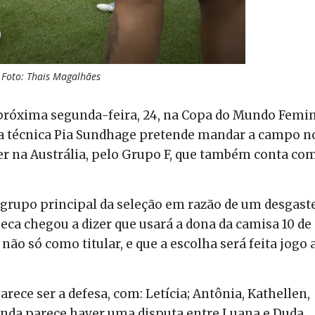
Foto: Thais Magalhães
a próxima segunda-feira, 24, na Copa do Mundo Femin
ue a técnica Pia Sundhage pretende mandar a campo n
er na Austrália, pelo Grupo F, que também conta co
 grupo principal da seleção em razão de um desgast
ueca chegou a dizer que usará a dona da camisa 10 de
ão só como titular, e que a escolha será feita jogo 
rece ser a defesa, com: Letícia; Antônia, Kathellen,
inda parece haver uma disputa entre Luana e Duda