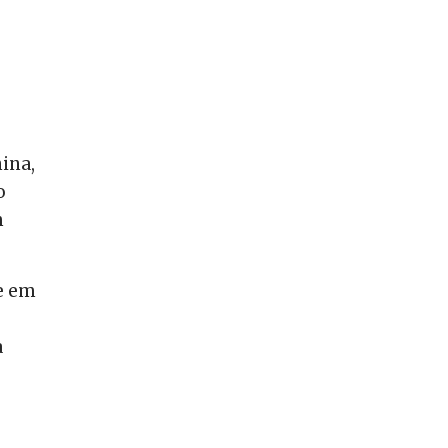
ina,
o
m
e em
a