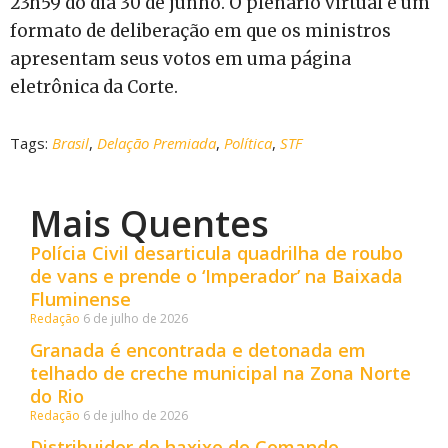
23h59 do dia 30 de junho. O plenário virtual é um
formato de deliberação em que os ministros
apresentam seus votos em uma página
eletrônica da Corte.
Tags:
Brasil
,
Delação Premiada
,
Política
,
STF
Mais Quentes
Polícia Civil desarticula quadrilha de roubo
de vans e prende o ‘Imperador’ na Baixada
Fluminense
Redação
6 de julho de 2026
Granada é encontrada e detonada em
telhado de creche municipal na Zona Norte
do Rio
Redação
6 de julho de 2026
Distribuidor de haxixe do Comando