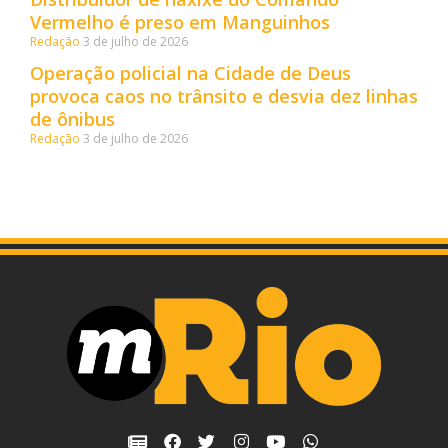
Vermelho é preso em Manguinhos
Redação
3 de julho de 2026
Operação policial na Cidade de Deus
provoca caos no trânsito e desvia dez linhas
de ônibus
Redação
3 de julho de 2026