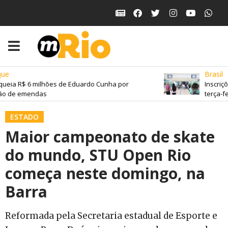
e
Brasil
eia R$ 6 milhões de Eduardo Cunha por
Inscriçõe
o de emendas
terça-feir
ESTADO
Maior campeonato de skate
do mundo, STU Open Rio
começa neste domingo, na
Barra
Reformada pela Secretaria estadual de Esporte e