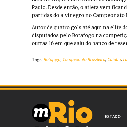
Paulo. Desde então, o atleta vem fican
partidas do alvinegro no Campeonato B
Autor de quatro gols até aqui na elite d
disputados pelo Botafogo na competiçã
outras 16 em que saiu do banco de rese
Tags:
Botafogo
,
Campeonato Brasileiro
,
Cuiabá
,
Lu
ESTADO