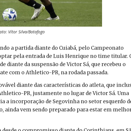
oto: Vítor Silva/Botafogo
ndo a partida diante do Cuiabá, pelo Campeonato
 optar pela entrada de Luis Henrique no time titular. 
de diante da suspensão de Victor Sá, que recebeu o
ate com o Athletico-PR, na rodada passada.
vável diante das características do atleta, que inclu
thletico-PR, justamente no lugar de Victor Sá. Uma
ria a incorporação de Segovinha no setor esquerdo d
nto, ainda vem sendo preparado para estar em melho
go desde o compromisso diante do Corinthians, em S