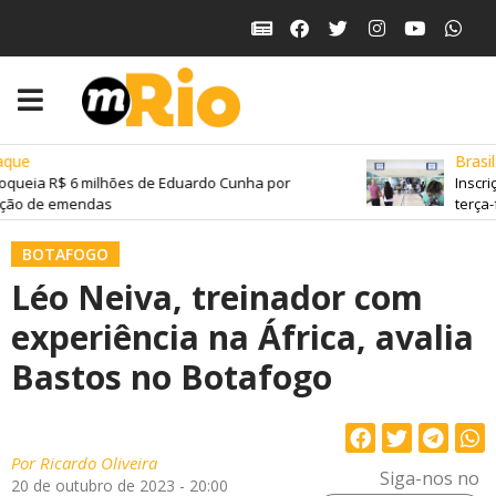
que
Brasil
queia R$ 6 milhões de Eduardo Cunha por
Inscriç
ção de emendas
terça-f
BOTAFOGO
Léo Neiva, treinador com
experiência na África, avalia
Bastos no Botafogo
Por
Ricardo Oliveira
Siga-nos no
20 de outubro de 2023 - 20:00