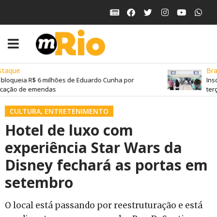
taque
Bras
bloqueia R$ 6 milhões de Eduardo Cunha por
Insc
cação de emendas
terça
CULTURA
,
ENTRETENIMENTO
Hotel de luxo com
experiência Star Wars da
Disney fechará as portas em
setembro
O local está passando por reestruturação e está