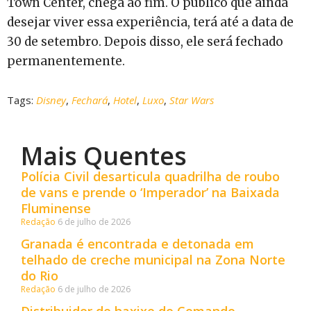
Town Center, chega ao fim. O público que ainda
desejar viver essa experiência, terá até a data de
30 de setembro. Depois disso, ele será fechado
permanentemente.
Tags:
Disney
,
Fechará
,
Hotel
,
Luxo
,
Star Wars
Mais Quentes
Polícia Civil desarticula quadrilha de roubo
de vans e prende o ‘Imperador’ na Baixada
Fluminense
Redação
6 de julho de 2026
Granada é encontrada e detonada em
telhado de creche municipal na Zona Norte
do Rio
Redação
6 de julho de 2026
Distribuidor de haxixe do Comando