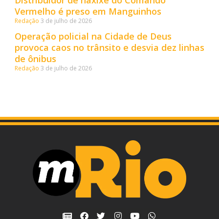
Vermelho é preso em Manguinhos
Redação
3 de julho de 2026
Operação policial na Cidade de Deus
provoca caos no trânsito e desvia dez linhas
de ônibus
Redação
3 de julho de 2026