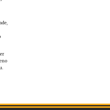
ade,
o
er
leno
u.