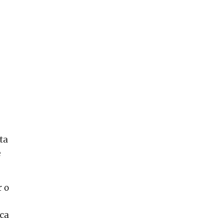
ta
e
r o
eça