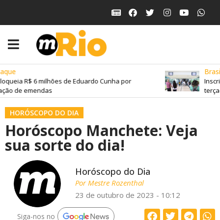
que
Brasil
oqueia R$ 6 milhões de Eduardo Cunha por
Inscri
ção de emendas
terça-f
HORÓSCOPO DO DIA
Horóscopo Manchete: Veja
sua sorte do dia!
Horóscopo do Dia
Por
Mestre Rozenthal
23 de outubro de 2023 - 10:12
Siga-nos no