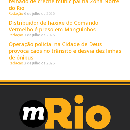
telhado de creche municipal na Zona Norte
do Rio
Redação
6 de julho de 2026
Distribuidor de haxixe do Comando
Vermelho é preso em Manguinhos
Redação
3 de julho de 2026
Operação policial na Cidade de Deus
provoca caos no trânsito e desvia dez linhas
de ônibus
Redação
3 de julho de 2026