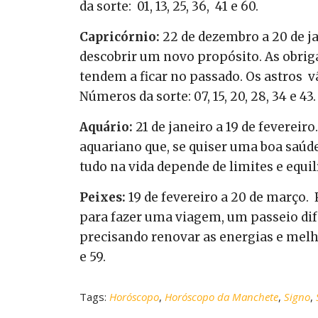
da sorte: 01, 13, 25, 36, 41 e 60.
Capricórnio:
22 de dezembro a 20 de j
descobrir um novo propósito. As obrig
tendem a ficar no passado. Os astros
v
Números da sorte: 07, 15, 20, 28, 34 e 43.
Aquário:
21 de janeiro a 19 de fevereir
aquariano que, se quiser uma boa saúd
tudo na vida depende de limites e equil
Peixes:
19 de fevereiro a 20 de março. 
para fazer uma viagem, um passeio dif
precisando renovar as energias e melhor
e 59.
Tags:
Horóscopo
,
Horóscopo da Manchete
,
Signo
,