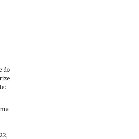
e do
rize
te:
uma
22,