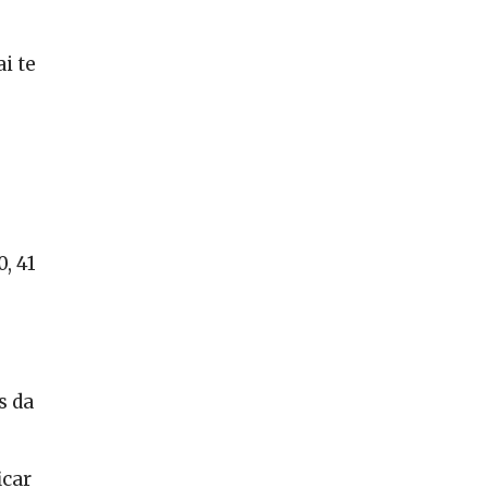
i te
, 41
s da
icar