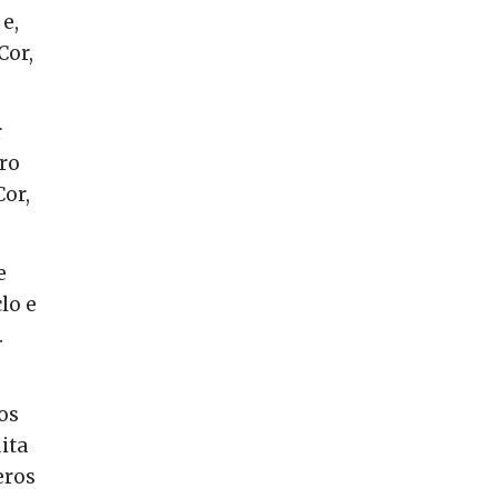
e,
Cor,
r
ro
Cor,
e
lo e
.
os
ita
eros