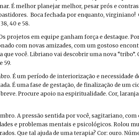
ar. É melhor planejar melhor, pesar prós e contras 
 bastidores. Boca fechada por enquanto, virginiano! 
38, 40 e 58.
 Os projetos em equipe ganham força e destaque. Po
acionado com novas amizades, com um gostoso encont
ue você. Libriano vai descobrir uma nova “tribo”. 
e 59.
bro. É um período de interiorização e necessidade d
tada. É uma fase de gestação, de finalização de um cic
eve. Procure apoio na espiritualidade. Cor, laranja
mbro. A pressão sentida por você, sagitariano, com 
uldades e problemas mentais e psicológicos. Rolou mu
rados. Que tal ajuda de uma terapia? Cor: ouro. Núm