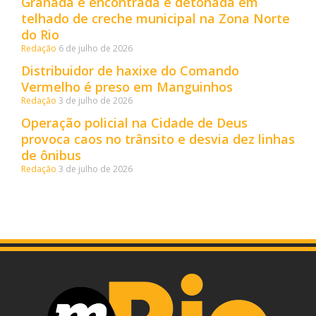
Granada é encontrada e detonada em
telhado de creche municipal na Zona Norte
do Rio
Redação
6 de julho de 2026
Distribuidor de haxixe do Comando
Vermelho é preso em Manguinhos
Redação
3 de julho de 2026
Operação policial na Cidade de Deus
provoca caos no trânsito e desvia dez linhas
de ônibus
Redação
3 de julho de 2026