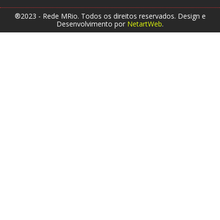
®2023 - Rede MRio. Todos os direitos reservados. Design e
Desenvolvimento por
NetartWeb
.