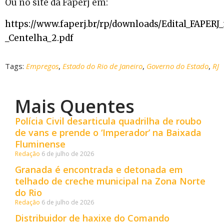
Ou no site da Faperj em:
https://www.faperj.br/rp/downloads/Edital_F
_Centelha_2.pdf
Tags:
Empregos
,
Estado do Rio de Janeiro
,
Governo do Estado
,
RJ
Mais Quentes
Polícia Civil desarticula quadrilha de roubo
de vans e prende o ‘Imperador’ na Baixada
Fluminense
Redação
6 de julho de 2026
Granada é encontrada e detonada em
telhado de creche municipal na Zona Norte
do Rio
Redação
6 de julho de 2026
Distribuidor de haxixe do Comando