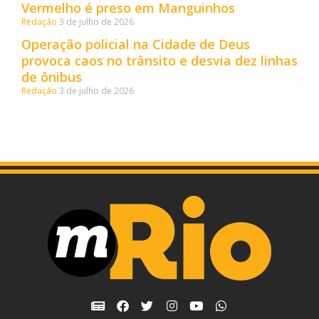
Vermelho é preso em Manguinhos
Redação
3 de julho de 2026
Operação policial na Cidade de Deus
provoca caos no trânsito e desvia dez linhas
de ônibus
Redação
3 de julho de 2026