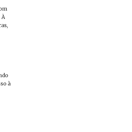
com
 À
ras,
ando
sso à