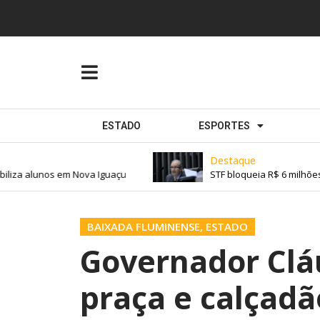
ESTADO
ESPORTES
Destaque
iza alunos em Nova Iguaçu
STF bloqueia R$ 6 milhões d
BAIXADA FLUMINENSE
,
ESTADO
Governador Clá
praça e calçadã