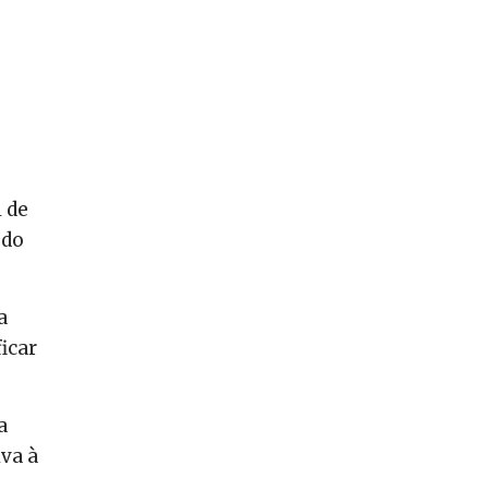
 de
 do
a
icar
a
iva à