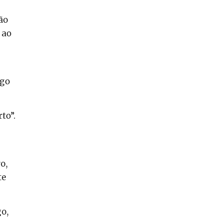
ão
 ao
igo
to”.
o,
te
go,