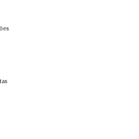
ções
tas