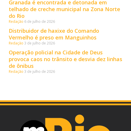
Granada é encontrada e detonada em
telhado de creche municipal na Zona Norte
do Rio
Redação
6 de julho de 2026
Distribuidor de haxixe do Comando
Vermelho é preso em Manguinhos
Redação
3 de julho de 2026
Operação policial na Cidade de Deus
provoca caos no trânsito e desvia dez linhas
de ônibus
Redação
3 de julho de 2026