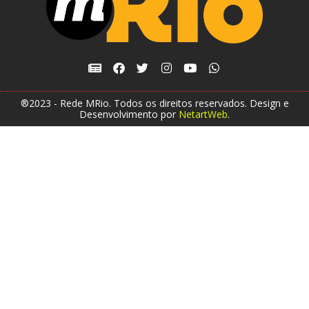
®2023 - Rede MRio. Todos os direitos reservados. Design e
Desenvolvimento por
NetartWeb
.