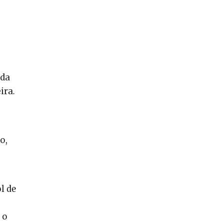
 da
ira.
o,
l de
 o