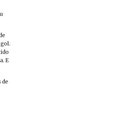
eu
de
gol.
tido
a. E
s de