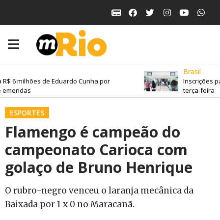
Brasil
R$ 6 milhões de Eduardo Cunha por
Inscrições pa
 emendas
terça-feira
ESPORTES
Flamengo é campeão do
campeonato Carioca com
golaço de Bruno Henrique
O rubro-negro venceu o laranja mecânica da
Baixada por 1 x 0 no Maracanã.