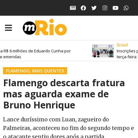
Brasil
a R$ 6 milhões de Eduardo Cunha por
Inscrições 
e emendas
terça-feira
FLAMENGO
,
MAIS QUENTES
Flamengo descarta fratura
mas aguarda exame de
Bruno Henrique
Lance duríssimo com Luan, zagueiro do
Palmeiras, aconteceu no fim do segundo tempo e
o atacante sentiu dores após a partida.