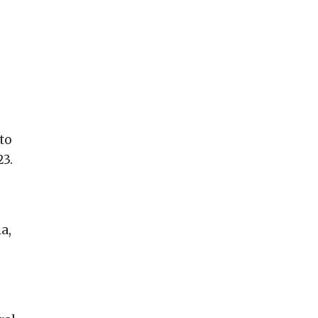
to
23.
a,