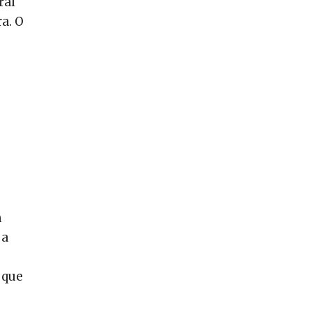
ral
a. O
m
 a
 que