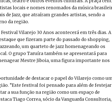
icas, teatro e outros eventos culturais. A praça cent
tistas locais e nomes renomados da música brasileir
is de Jazz, que atraíram grandes artistas, sendo a
rno da região.
 Festival Vilarejo 30 Anos acontecerá em três dias. A
estaque que fizeram parte do passado do shopping,
Jazzeando, um quarteto de jazz homenageando os
local. O grupo Taruíra também se apresentará para
omenagear Mestre Jiboia, uma figura importante nos
ortunidade de destacar o papel do Vilarejo como u
ião. “Este festival foi pensado para além de festejar
tar a sua função na região como um espaço de
estaca Tiago Correa, sócio da Vanguarda Consultoria,