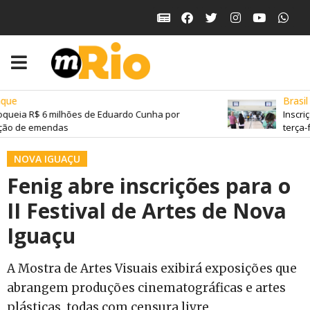
ue
Brasil
queia R$ 6 milhões de Eduardo Cunha por
Inscriç
ão de emendas
terça-fe
NOVA IGUAÇU
Fenig abre inscrições para o
II Festival de Artes de Nova
Iguaçu
A Mostra de Artes Visuais exibirá exposições que
abrangem produções cinematográficas e artes
plásticas, todas com censura livre