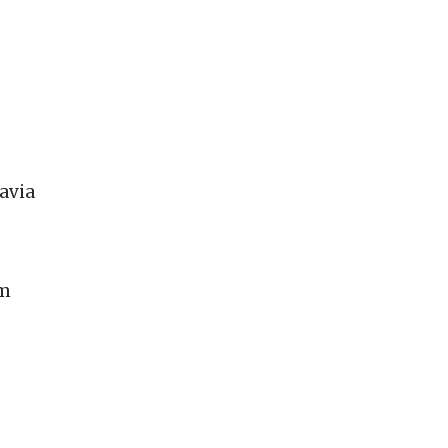
avia
em