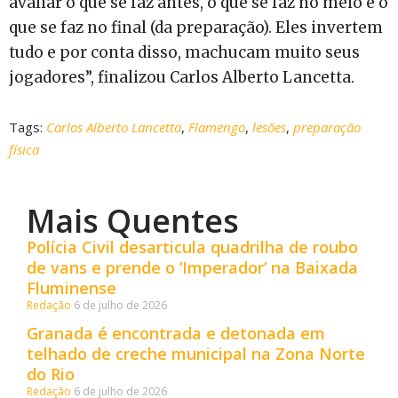
avaliar o que se faz antes, o que se faz no meio e o
que se faz no final (da preparação). Eles invertem
tudo e por conta disso, machucam muito seus
jogadores”, finalizou Carlos Alberto Lancetta.
Tags:
Carlos Alberto Lancetta
,
Flamengo
,
lesões
,
preparação
física
Mais Quentes
Polícia Civil desarticula quadrilha de roubo
de vans e prende o ‘Imperador’ na Baixada
Fluminense
Redação
6 de julho de 2026
Granada é encontrada e detonada em
telhado de creche municipal na Zona Norte
do Rio
Redação
6 de julho de 2026