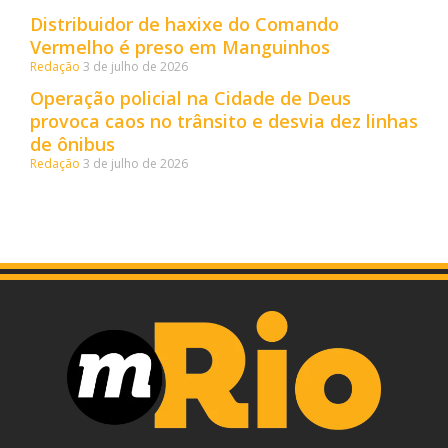
Distribuidor de haxixe do Comando
Vermelho é preso em Manguinhos
Redação
3 de julho de 2026
Operação policial na Cidade de Deus
provoca caos no trânsito e desvia dez linhas
de ônibus
Redação
3 de julho de 2026