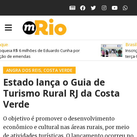
que
Brasil
queia R$ 6 milhões de Eduardo Cunha por
Inscriç
ção de emendas
terça-fe
ANGRA DOS REIS
,
COSTA VERDE
Estado lança o Guia de
Turismo Rural RJ da Costa
Verde
O objetivo é promover o desenvolvimento
econômico e cultural nas áreas rurais, por meio
de atividades turísticas. O lançamento ocorreu no