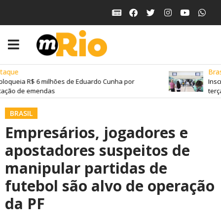
aque
Brasi
loqueia R$ 6 milhões de Eduardo Cunha por
Inscr
ação de emendas
terça-
BRASIL
Empresários, jogadores e
apostadores suspeitos de
manipular partidas de
futebol são alvo de operação
da PF