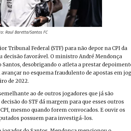
to: Raul Baretta/Santos FC
r Tribunal Federal (STF) para não depor na CPI da
u decisão favorável. O ministro André Mendonça
 Santos, desobrigando o atleta a prestar depoiment
a avançar no esquema fraudulento de apostas em jo
iro de 2022.
emelhante ao de outros jogadores que já são
a decisão do STF dá margem para que esses outros
 CPI, mesmo quando forem convocados. E ouvir os
eputados possuem para investigá-los.
ao jogador do Santos, Mendonça mencionou o