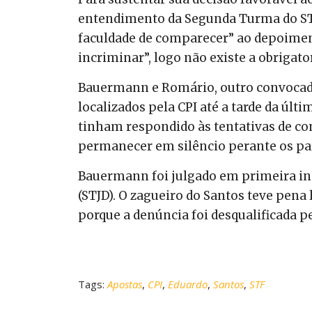
entendimento da Segunda Turma do STF
faculdade de comparecer” ao depoimen
incriminar”, logo não existe a obrigat
Bauermann e Romário, outro convocado
localizados pela CPI até a tarde da últ
tinham respondido às tentativas de cont
permanecer em silêncio perante os pa
Bauermann foi julgado em primeira ins
(STJD). O zagueiro do Santos teve pen
porque a denúncia foi desqualificada pe
Tags:
Apostas
,
CPI
,
Eduardo
,
Santos
,
STF