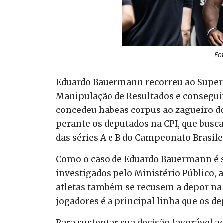
Fo
Eduardo Bauermann recorreu ao Superio
Manipulação de Resultados e consegui
concedeu habeas corpus ao zagueiro do
perante os deputados na CPI, que busc
das séries A e B do Campeonato Brasile
Como o caso de Eduardo Bauermann é s
investigados pelo Ministério Público, 
atletas também se recusem a depor na
jogadores é a principal linha que os d
Para sustentar sua decisão favorável 