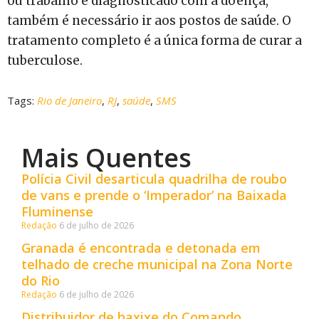
ou trabalho é diagnosticado com a doença,
também é necessário ir aos postos de saúde. O
tratamento completo é a única forma de curar a
tuberculose.
Tags:
Rio de Janeiro
,
RJ
,
saúde
,
SMS
Mais Quentes
Polícia Civil desarticula quadrilha de roubo
de vans e prende o ‘Imperador’ na Baixada
Fluminense
Redação
6 de julho de 2026
Granada é encontrada e detonada em
telhado de creche municipal na Zona Norte
do Rio
Redação
6 de julho de 2026
Distribuidor de haxixe do Comando