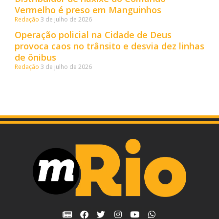
Vermelho é preso em Manguinhos
Redação
3 de julho de 2026
Operação policial na Cidade de Deus
provoca caos no trânsito e desvia dez linhas
de ônibus
Redação
3 de julho de 2026