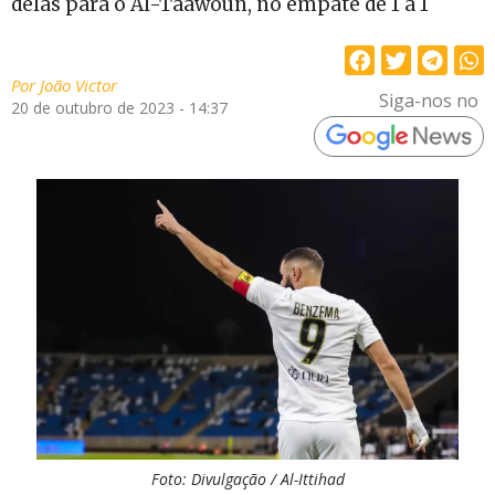
delas para o Al-Taawoun, no empate de 1 a 1
Por
João Victor
Siga-nos no
20 de outubro de 2023 - 14:37
Foto: Divulgação / Al-Ittihad