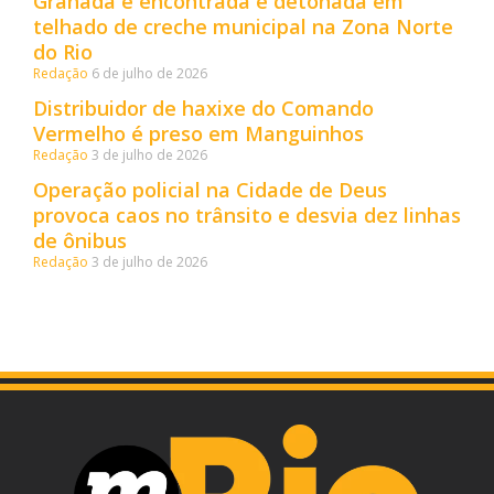
Granada é encontrada e detonada em
telhado de creche municipal na Zona Norte
do Rio
Redação
6 de julho de 2026
Distribuidor de haxixe do Comando
Vermelho é preso em Manguinhos
Redação
3 de julho de 2026
Operação policial na Cidade de Deus
provoca caos no trânsito e desvia dez linhas
de ônibus
Redação
3 de julho de 2026