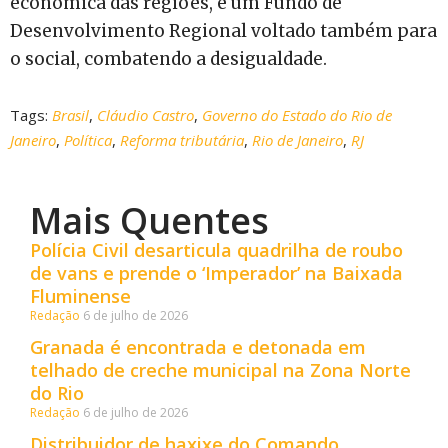
econômica das regiões, e um Fundo de
Desenvolvimento Regional voltado também para
o social, combatendo a desigualdade.
Tags:
Brasil
,
Cláudio Castro
,
Governo do Estado do Rio de
Janeiro
,
Política
,
Reforma tributária
,
Rio de Janeiro
,
RJ
Mais Quentes
Polícia Civil desarticula quadrilha de roubo
de vans e prende o ‘Imperador’ na Baixada
Fluminense
Redação
6 de julho de 2026
Granada é encontrada e detonada em
telhado de creche municipal na Zona Norte
do Rio
Redação
6 de julho de 2026
Distribuidor de haxixe do Comando