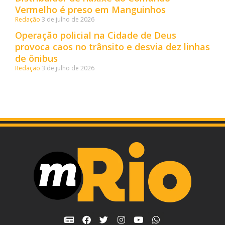
Vermelho é preso em Manguinhos
Redação
3 de julho de 2026
Operação policial na Cidade de Deus
provoca caos no trânsito e desvia dez linhas
de ônibus
Redação
3 de julho de 2026