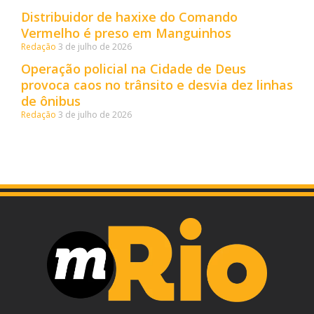
Distribuidor de haxixe do Comando
Vermelho é preso em Manguinhos
Redação
3 de julho de 2026
Operação policial na Cidade de Deus
provoca caos no trânsito e desvia dez linhas
de ônibus
Redação
3 de julho de 2026