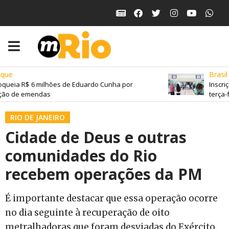
ue
Brasil
queia R$ 6 milhões de Eduardo Cunha por
Inscriç
ão de emendas
terça-fe
RIO DE JANEIRO
Cidade de Deus e outras
comunidades do Rio
recebem operações da PM
É importante destacar que essa operação ocorre
no dia seguinte à recuperação de oito
metralhadoras que foram desviadas do Exército