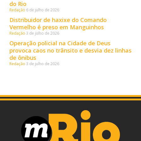
do Rio
Redação
6 de julho de 2026
Distribuidor de haxixe do Comando
Vermelho é preso em Manguinhos
Redação
3 de julho de 2026
Operação policial na Cidade de Deus
provoca caos no trânsito e desvia dez linhas
de ônibus
Redação
3 de julho de 2026