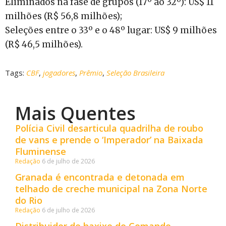
Eliminados na fase de grupos (17º ao 32º): US$ 11
milhões (R$ 56,8 milhões);
Seleções entre o 33º e o 48º lugar: US$ 9 milhões
(R$ 46,5 milhões).
Tags:
CBF
,
jogadores
,
Prêmio
,
Seleção Brasileira
Mais Quentes
Polícia Civil desarticula quadrilha de roubo
de vans e prende o ‘Imperador’ na Baixada
Fluminense
Redação
6 de julho de 2026
Granada é encontrada e detonada em
telhado de creche municipal na Zona Norte
do Rio
Redação
6 de julho de 2026