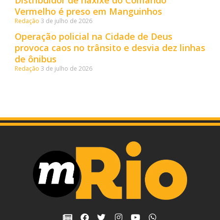
Distribuidor de haxixe do Comando
Vermelho é preso em Manguinhos
Redação
3 de julho de 2026
Operação policial na Cidade de Deus
provoca caos no trânsito e desvia dez linhas
de ônibus
Redação
3 de julho de 2026