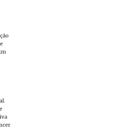
ação
re
 km
al.
e
iva
oncer