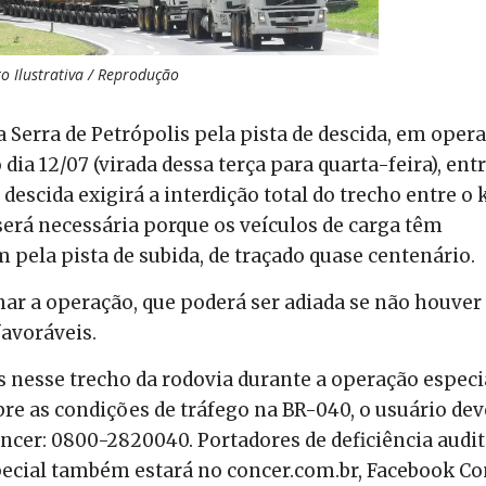
o Ilustrativa / Reprodução
a Serra de Petrópolis pela pista de descida, em oper
ia 12/07 (virada dessa terça para quarta-feira), ent
 descida exigirá a interdição total do trecho entre o
 será necessária porque os veículos de carga têm
ela pista de subida, de traçado quase centenário.
r a operação, que poderá ser adiada se não houver
favoráveis.
 nesse trecho da rodovia durante a operação especi
re as condições de tráfego na BR-040, o usuário dev
ncer: 0800-2820040. Portadores de deficiência audit
special também estará no concer.com.br, Facebook C