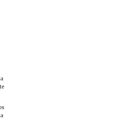
ga
te
os
 a