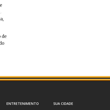
ue
a
a,
o de
do
ENTRETENIMENTO
SUA CIDADE