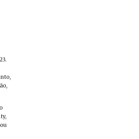
23.
anto,
ão,
do
ty,
 ou