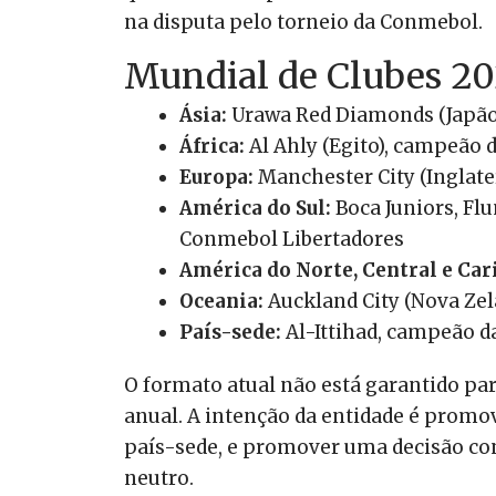
na disputa pelo torneio da Conmebol.
Mundial de Clubes 202
Ásia:
Urawa Red Diamonds (Japão
África:
Al Ahly (Egito), campeão
Europa:
Manchester City (Inglat
América do Sul:
Boca Juniors, Fl
Conmebol Libertadores
América do Norte, Central e Car
Oceania:
Auckland City (Nova Ze
País-sede:
Al-Ittihad, campeão d
O formato atual não está garantido par
anual. A intenção da entidade é prom
país-sede, e promover uma decisão c
neutro.