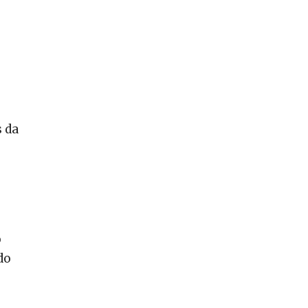
s da
o
do