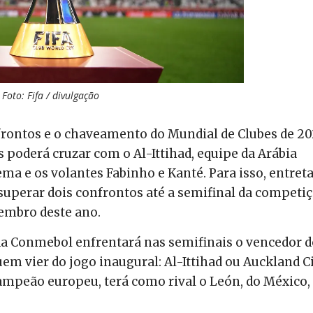
Foto: Fifa / divulgação
nfrontos e o chaveamento do Mundial de Clubes de 20
 poderá cruzar com o Al-Ittihad, equipe da Arábia
ma e os volantes Fabinho e Kanté. Para isso, entret
superar dois confrontos até a semifinal da competiç
zembro deste ano.
 da Conmebol enfrentará nas semifinais o vencedor 
uem vier do jogo inaugural: Al-Ittihad ou Auckland Ci
campeão europeu, terá como rival o León, do México,